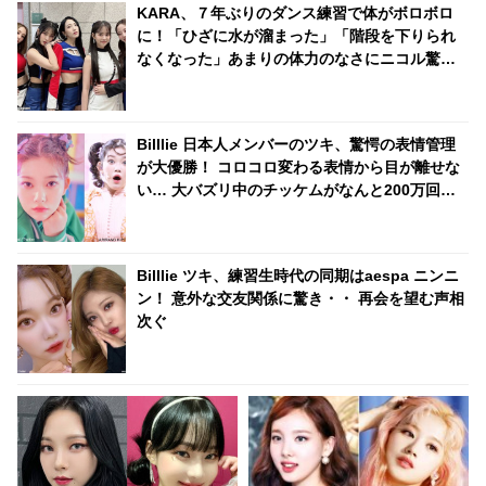
KARA、７年ぶりのダンス練習で体がボロボロ
に！「ひざに水が溜まった」「階段を下りられ
なくなった」あまりの体力のなさにニコル驚
愕！ 振付を修正していたことを告白
Billlie 日本人メンバーのツキ、驚愕の表情管理
が大優勝！ コロコロ変わる表情から目が離せな
い… 大バズリ中のチッケムがなんと200万回再
生を突破
Billlie ツキ、練習生時代の同期はaespa ニンニ
ン！ 意外な交友関係に驚き・・ 再会を望む声相
次ぐ