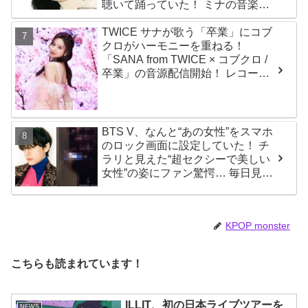
聴いて踊っていた！ ミナの音楽の
趣味が明らかに
TWICE サナが歌う「卒業」にコブ
クロがハーモニーを重ねる！
「SANA from TWICE × コブクロ /
卒業」の音源配信開始！ レコーデ
ィング映像も公開
BTS V、なんと“あの女性”をスマホ
のロック画面に設定していた！ チ
ラリと見えた“超セクシーで美しい
女性”の姿にファン驚愕… 毎日見る
その場所にVが選んだ女性の正体が
まさにピッタリだと納得＆感動
KPOP monster
こちらも読まれています！
ILLIT、初の日本ライブツアーを
NEWS