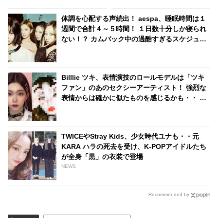
た・・！？
曲のよさにも感動の声続々
体調を心配する声続出！ aespa、睡眠時間は１
週間で合計４～５時間！ １日数十分しか寝られ
ない！？ カムバック中の過酷すぎるスケジュー
ルに衝撃
Billlie ツキ、表情演技のロールモデルは「ツキ
ファン」のあのセクシーアーティスト！ 強烈な
表情からは確かに似たものを感じるかも・・ 相
思相愛だった２人に感激
TWICEやStray Kids、少女時代ユナも・・元
KARA ハラの死去を受け、K-POPアイドルたち
が全身「黒」の衣装で登場
NEWS
Recommended by