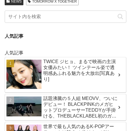
NEWS
TOMORROW X TOGETHER
人気記事
人気記事
TWICE ジヒョ、まるで映画の主演
女優みたい！ ツインテール姿で透
明感あふれる魅力を大放出[写真あ
り]
話題沸騰の５人組 MEOVV、ついに
デビュー！ BLACKPINKのメガヒ
ットプロデューサーTEDDYが手掛
ける、THEBLACKLABEL初のガー
ルズグループ！ デビューシングル
世界で最も人気のあるK-POPアー
「MEOW」をリリース