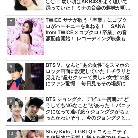
〇〇！ 幼い頃はAKB48をよく聴いて
踊っていた！ ミナの音楽の趣味が明ら
かに
TWICE サナが歌う「卒業」にコブク
ロがハーモニーを重ねる！ 「SANA
from TWICE × コブクロ / 卒業」の音
源配信開始！ レコーディング映像も公
開
BTS V、なんと“あの女性”をスマホの
ロック画面に設定していた！ チラリと
見えた“超セクシーで美しい女性”の姿
にファン驚愕… 毎日見るその場所にV
が選んだ女性の正体がまさにピッタリ
だと納得＆感動
BTS ジョングク、デビュー初期に“ど
うしてもNGなこと”があった！ パニッ
クになって逃げ惑うジョングクがちょ
っとかわいそう… 今のジョングクと比
べたあどけない姿が愛らしすぎるとフ
ァンメロメロ
Stray Kids、LGBTQ＋コミュニティ
を積極的に応援！ 様々な形でサポート