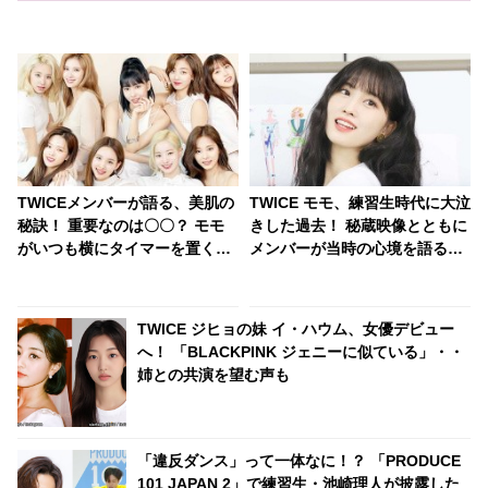
TWICEメンバーが語る、美肌の
TWICE モモ、練習生時代に大泣
秘訣！ 重要なのは〇〇？ モモ
きした過去！ 秘蔵映像とともに
がいつも横にタイマーを置く理
メンバーが当時の心境を語る
由とは・・？
［動画］
TWICE ジヒョの妹 イ・ハウム、女優デビュー
へ！ 「BLACKPINK ジェニーに似ている」・・
姉との共演を望む声も
「違反ダンス」って一体なに！？ 「PRODUCE
101 JAPAN 2」で練習生・池崎理人が披露した