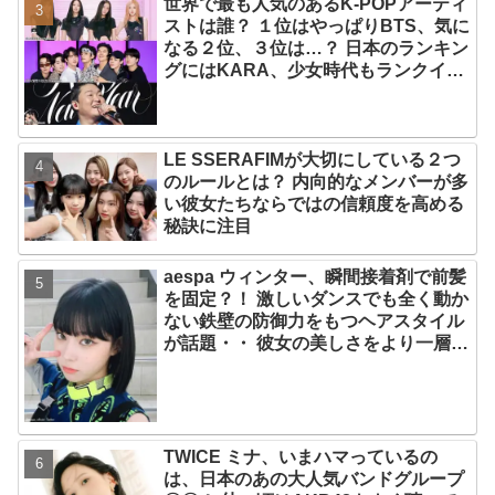
世界で最も人気のあるK-POPアーティ
をリリース
ストは誰？ １位はやっぱりBTS、気に
なる２位、３位は…？ 日本のランキン
グにはKARA、少女時代もランクイ
ン！ 各国の個性あふれるデータに注目
殺到
LE SSERAFIMが大切にしている２つ
のルールとは？ 内向的なメンバーが多
い彼女たちならではの信頼度を高める
秘訣に注目
aespa ウィンター、瞬間接着剤で前髪
を固定？！ 激しいダンスでも全く動か
ない鉄壁の防御力をもつヘアスタイル
が話題・・ 彼女の美しさをより一層引
き立たせる最強の前髪に視線集中
TWICE ミナ、いまハマっているの
は、日本のあの大人気バンドグループ