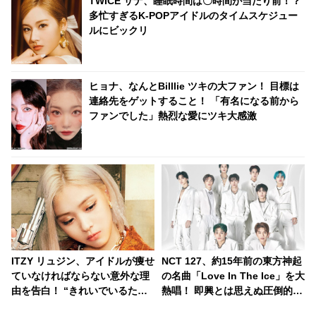
TWICE サナ、睡眠時間は〇時間が当たり前！？
多忙すぎるK-POPアイドルのタイムスケジュー
ルにビックリ
ヒョナ、なんとBilllie ツキの大ファン！ 目標は
連絡先をゲットすること！ 「有名になる前から
ファンでした」熱烈な愛にツキ大感激
ITZY リュジン、アイドルが痩せ
NCT 127、約15年前の東方神起
ていなければならない意外な理
の名曲「Love In The Ice」を大
由を告白！ “きれいでいるため”
熱唱！ 即興とは思えぬ圧倒的な
ではなく〇〇のためだっ
完成度の高さは鳥肌モノ・・ 選