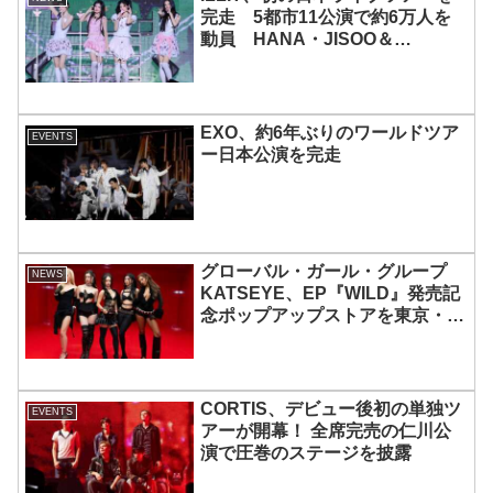
完走 5都市11公演で約6万人を
動員 HANA・JISOO＆
MOMOKAとのスペシャルコラボ
も実現
EXO、約6年ぶりのワールドツア
EVENTS
ー日本公演を完走
グローバル・ガール・グループ
NEWS
KATSEYE、EP『WILD』発売記
念ポップアップストアを東京・原
宿で開催 限定グッズも登場
CORTIS、デビュー後初の単独ツ
EVENTS
アーが開幕！ 全席完売の仁川公
演で圧巻のステージを披露