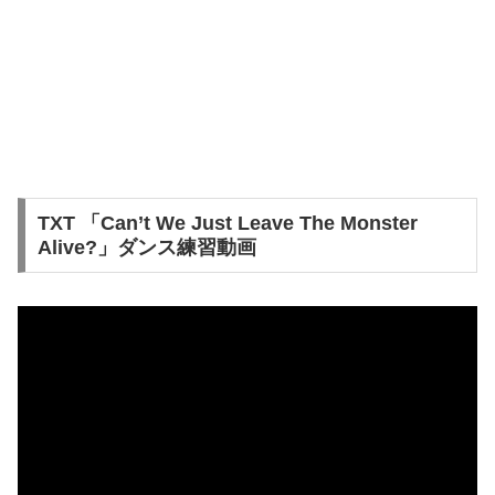
TXT 「Can’t We Just Leave The Monster
Alive?」ダンス練習動画