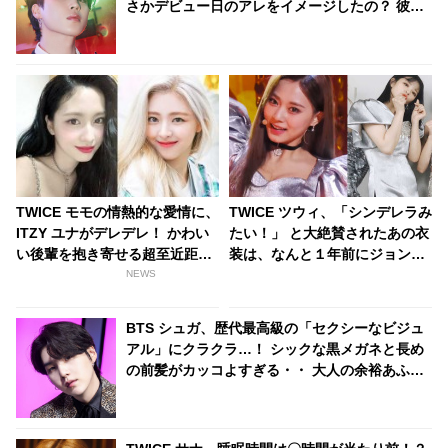
さかデビュー日のアレをイメージしたの？ 彼の
魅力をさらに引き立てるそのタトゥーに大絶賛
の声殺到
TWICE モモの情熱的な愛情に、
TWICE ツウィ、「シンデレラみ
ITZY ユナがデレデレ！ かわい
たい！」 と大絶賛されたあの衣
い後輩を抱き寄せる超至近距離
装は、なんと１年前にジョンヨ
のスキンシップと心温まるやり
ンも着用していた！ 既視感を持
NEWS
取りに、ファンはほっこり
たせないアレンジとスタイリン
グに腕前に拍手喝采
BTS シュガ、歴代最高級の「セクシーなビジュ
アル」にクラクラ…！ シックな黒メガネと長め
の前髪がカッコよすぎる・・ 大人の余裕あふれ
る美貌にくぎづけ「色気ヤバい」