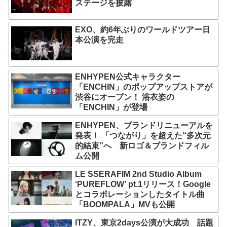
ステージを披露
EXO、約6年ぶりのワールドツアー日
本公演を完走
ENHYPEN公式キャラクター
「ENCHIN」のポップアップストアが
渋谷にオープン！ 浴衣姿の
「ENCHIN」が登場
ENHYPEN、ブランドリニューアルを
発表！ 「つながり」を超えた“多次元
的結束”へ 新ロゴ＆ブランドフィル
ム公開
LE SSERAFIM 2nd Studio Album
‘PUREFLOW’ pt.1リリース！Google
とコラボレーションしたタイトル曲
「BOOMPALA」MVも公開
ITZY、東京2days公演が大成功 話題