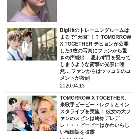
BigHitのトレーニングルームは
まるで“天国”！？ TOMORROW
X TOGETHER テヒョンが公開
した1枚の写真にファンから驚
きの声続出… 思わず目を疑って
しまうような衝撃の光景に唖
然… ファンからはツッコミのコ
メントが殺到
2020.04.13
TOMORROW X TOGETHER、
米歌手ビービー・レクサとイン
スタライブを実施！ 彼女の大フ
ァンのスビンは終始デレデ
レ・・・ビービーはかわいらし
い韓国語を披露