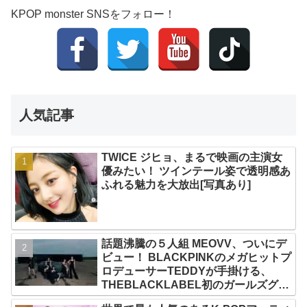
KPOP monster SNSをフォロー！
人気記事
TWICE ジヒョ、まるで映画の主演女
優みたい！ ツインテール姿で透明感あ
ふれる魅力を大放出[写真あり]
話題沸騰の５人組 MEOVV、ついにデ
ビュー！ BLACKPINKのメガヒットプ
ロデューサーTEDDYが手掛ける、
THEBLACKLABEL初のガールズグル
ープ！ デビューシングル「MEOW」