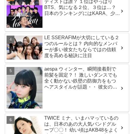
ティストは誰？ １位はやっぱり
BTS、気になる２位、３位は…？
日本のランキングにはKARA、少女
時代もランクイン！ 各国の個性あ
ふれるデータに注目殺到
LE SSERAFIMが大切にしている２
つのルールとは？ 内向的なメンバ
ーが多い彼女たちならではの信頼
度を高める秘訣に注目
aespa ウィンター、瞬間接着剤で
前髪を固定？！ 激しいダンスでも
全く動かない鉄壁の防御力をもつ
ヘアスタイルが話題・・ 彼女の美
しさをより一層引き立たせる最強
の前髪に視線集中
TWICE ミナ、いまハマっているの
は、日本のあの大人気バンドグル
ープ〇〇！ 幼い頃はAKB48をよく