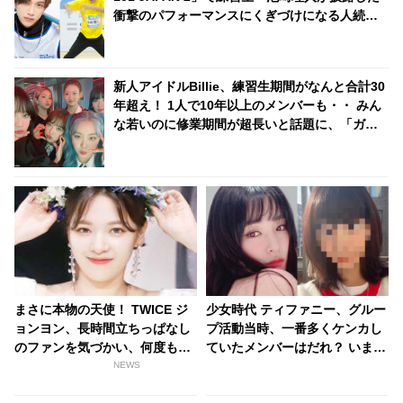
衝撃のパフォーマンスにくぎづけになる人続
出！ 厳しいトレーナー陣をも笑顔にした池崎の
インパクト満載な魅力に虜になること間違いナ
シ
新人アイドルBillie、練習生期間がなんと合計30
年超え！ 1人で10年以上のメンバーも・・ みん
な若いのに修業期間が超長いと話題に、「ガル
プラ」10位キム・スヨンも合流へ
まさに本物の天使！ TWICE ジ
少女時代 ティファニー、グルー
ョンヨン、長時間立ちっぱなし
プ活動当時、一番多くケンカし
のファンを気づかい、何度も水
ていたメンバーはだれ？ いまも
を届けようとする心優しい行動
続くメンバーたちの深い絆・・
NEWS
に称賛の嵐
再集結の可能性も・・！？