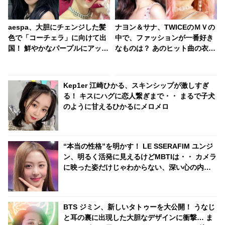
aespa、大胆にチェンジした髪
ナヨン＆サナ、TWICEのＭＶの
色で「コーチェラ」に向けて出
中で、ファッションが一番好き
国！ 鮮やかなパープルにアッシ
なものは？ あのヒット曲の衣装
ュグレイ・・ 「二次元感増して
やヘアメイクのお気に入りポイ
る」 アバターと完全一致のその
ントを告白
姿に悶絶
Kep1er 江崎ひかる、スキンシップが激しすぎ
る！ キスにハグに恋人繋ぎまで・・ まるで子犬
のように甘えるひかるにメロメロ
“本当の性格”を明かす！ LE SSERAFIM ユンジ
ン、明るく活発に見えるけどMBTIは・・ カメラ
に映った姿だけじゃわからない、深い心の内と
は？
BTS ジミン、新しいタトゥーを大公開！ うなじ
と耳の裏に出現した大胆なデザインに衝撃… ま