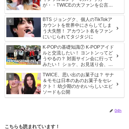
が・・TWICEの大ファンを公言す
るその人物は大よろこび！ まさに
「成功したファン」だと話題沸騰
BTS ジョングク、個人のTikTokア
カウントを世界中にさらしてしま
う大失態！ アカウント名をファン
にいじられてタジタジに
K-POPの基礎知識⑦ K-POPアイド
ルと交流したい！ ヨントンってど
うやるの？ 対面サイン会に行って
みたい！ ショケ、お見送り会、握
手会・・・リリースイベントあれ
TWICE、思い出のお菓子は？ サナ
これを紹介
＆モモは日本のあのお菓子をセレ
クト！ 幼少期のかわいらしいエピ
ソードも公開
04h
こちらも読まれています！