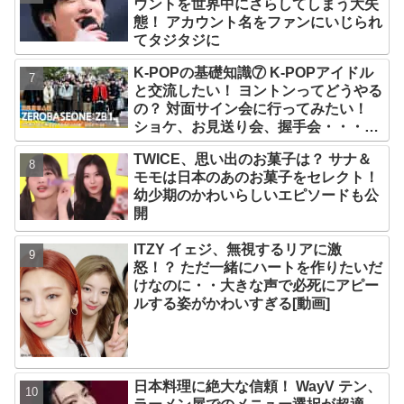
ウントを世界中にさらしてしまう大失
態！ アカウント名をファンにいじられ
てタジタジに
K-POPの基礎知識⑦ K-POPアイドル
と交流したい！ ヨントンってどうやる
の？ 対面サイン会に行ってみたい！
ショケ、お見送り会、握手会・・・リ
リースイベントあれこれを紹介
TWICE、思い出のお菓子は？ サナ＆
モモは日本のあのお菓子をセレクト！
幼少期のかわいらしいエピソードも公
開
ITZY イェジ、無視するリアに激
怒！？ ただ一緒にハートを作りたいだ
けなのに・・大きな声で必死にアピー
ルする姿がかわいすぎる[動画]
日本料理に絶大な信頼！ WayV テン、