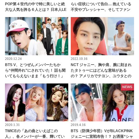
POP第４世代の中で特に美しいと絶
らい症状について告白… 抱えている
大な人気を誇る６人とは？ 日本人LE
不安やプレッシャー、そしてファン
SSERAFIMのカズハも
やメンバーへの本音まで… ジョンハ
ンが語った素直な思いにファン涙
2020.12.24
2022.10.16
BTS V、とつぜんメンバーたちか
NCT ジャニー、胸や肩、腕に刻まれ
ら“仲間外れ”にされていた！ 話も聞
たタトゥーにはどんな意味がある
いてもらえないまま「もう行け！」
の？ アメリカでテヨン、ユウタとの
と見捨てられて… 口々にVをバカにし
お揃いもゲット！？
てからかうメンバーたちの団結力＆V
NEWS
のリアクションに爆笑
2020.1.31
2019.4.16
TWICEの「あの曲といえばこの
BTS（防弾少年団）VがBLACKPINK
人」、各メンバーが一番、輝いてい
ジェニーに宣戦布告！？ お洒落“シャ