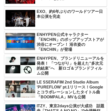
EXO、約6年ぶりのワールドツアー日
本公演を完走
ENHYPEN公式キャラクター
「ENCHIN」のポップアップストアが
渋谷にオープン！ 浴衣姿の
「ENCHIN」が登場
ENHYPEN、ブランドリニューアルを
発表！ 「つながり」を超えた“多次元
的結束”へ 新ロゴ＆ブランドフィル
ム公開
LE SSERAFIM 2nd Studio Album
‘PUREFLOW’ pt.1リリース！Google
とコラボレーションしたタイトル曲
「BOOMPALA」MVも公開
ITZY、東京2days公演が大成功 話題
曲「THAT’S A NO NO」で会場熱狂