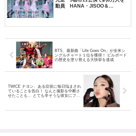
動員 HANA・JISOO＆
MOMOKAとのスペシャルコラボ
も実現
BTS、最新曲「Life Goes On」が全米シ
ングルチャート１位を獲得！ ビルボード
の歴史を塗り替える大快挙を達成
TWICE ナヨン、ある症状に毎日悩まされ
ていることを告白！ なんと撮影を中断さ
せたことも… とても辛そうな彼女にファ
ンから心配の声[音声あり]