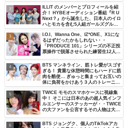
ILLIT のメンバーとプロフィールを紹
介！ HYBEオーディション番組『R U
Next？』から誕生した、日本人のイロ
ハとモカを含む5人組ガールズグルー
プ！ デビュー曲「Magnetic」がいき
I.O.I、Wanna One、IZ*ONE、X1にな
なりの大ヒット
るはずだったかもしれない・・
「PRODUCE 101」シリーズの不正投
票操作で脱落させられた練習生12人の
氏名が公表
BTS マンネライン、筋トレ愛がスゴす
ぎる！ 貴重な休憩時間にもハードに筋
肉を酷使… ぎゅっと集まってお互いの
体に負荷をかけあう３人のトレーニン
グ風景がかわいすぎるとファンくぎづ
TWICE モモのスマホケースに視線集
け
中！ そこには日本のあの超人気インフ
ルエンサーのステッカーが・・TWICE
の大ファンを公言するその人物は大よ
ろこび！ まさに「成功したファン」だ
と話題沸騰
BTS ジョングク、個人のTikTokアカ