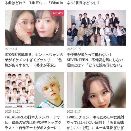
る曲はどれ？ 「LIKEY」、「What Is
ネル”番長はどっち？
Love」、「Feel Special」・・
NEWS
2019.7.4
2023.5.15
IZ*ONE 宮脇咲良、カン・ヘウォンの
不仲説が出たって構わない！
弟がイケメンすぎてビックリ！ 「色
SEVENTEEN、不仲説を気にしない
気がありすぎて・・将来が不安」
理由とは？ 「どうせ誰も信じない」
メンバーの固い絆がわかる一言にフ
ァン感動
2020.11.20
2021.9.17
TREASUREの日本人メンバー アサ
TWICE ナヨン、キモだめし中に絶対
ヒ、絵画の実力はK-POP界トップク
やってはいけない反則！ 「ある意味
ラス・・自作アートがポスターに！
かしこい（笑）」 ルール違反ぎりぎ