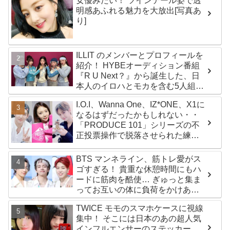
女優みたい！ ツインテール姿で透
明感あふれる魅力を大放出[写真あ
り]
ILLIT のメンバーとプロフィールを
紹介！ HYBEオーディション番組
『R U Next？』から誕生した、日
本人のイロハとモカを含む5人組ガ
ールズグループ！ デビュー曲
I.O.I、Wanna One、IZ*ONE、X1に
「Magnetic」がいきなりの大ヒッ
なるはずだったかもしれない・・
ト
「PRODUCE 101」シリーズの不
正投票操作で脱落させられた練習
生12人の氏名が公表
BTS マンネライン、筋トレ愛がス
ゴすぎる！ 貴重な休憩時間にもハ
ードに筋肉を酷使… ぎゅっと集ま
ってお互いの体に負荷をかけあう
３人のトレーニング風景がかわい
TWICE モモのスマホケースに視線
すぎるとファンくぎづけ
集中！ そこには日本のあの超人気
インフルエンサーのステッカー