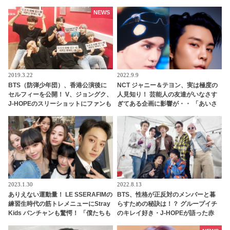
アサヒが手がけた楽曲「ORANGE」
りの、とんでもない行為に大爆笑
のライブ映像は本日（11月20日）初
NEWS
公開
2019.3.22
2022.9.9
BTS（防弾少年団）、香港公演後に
NCT ジャニー＆テヨン、実は極度の
セルフィーを公開！ V、ジョングク、
人見知り！ 芸能人の友達がいなさす
J-HOPEのスリーショットにファンも
ぎてある企画に影響が・・ 「あいさ
メロメロ
つすら心臓が張り裂けそう」 想像以
上に低い社会性にびっくり
2023.1.30
2022.8.13
ありえない運動量！ LE SSERAFIMの
BTS、性格が正反対のメンバーと暮
練習生時代の筋トレメニューにStray
らすための秘訣は！？ グループイチ
Kids バンチャンも驚愕！ 「僕たちも
のキレイ好き・J-HOPEが語った赤
無理だと思います」
裸々なエピソードにびっくり… 宿舎