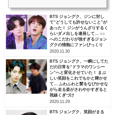
クニックを磨くよりも全体的な雰囲気の美しさをアップさせる方法が注目を浴び
てい...
BTS ジョングク、ジンに対し
て“どうしても許せないこと”が
あった！ ジンがうんざりするく
らいダメ出しを連発して… ○○
へのこだわりが強すぎるジョン
グクの情熱にファンびっくり
2020.11.30
BTS ジョングク、一瞬にしてた
だの日常を“ドラマのワンシー
ン”へと変化させていた！ まぶ
しい笑顔をこれでもかと輝かせ
て… ふわふわと髪をなびかせな
がら走る姿がさわやかすぎると
視線くぎづけ
2020.11.29
BTS ジョングク、笑顔がまる