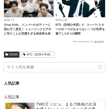
2020.7.3
2019.3.18
Stray Kids、メンバーのボディーに
BTS（防弾少年団）V、スーパースタ
思わず二度見！ ミュージックビデオ
ーのオーラが止まらない！ Vが世界を
に写りこんだ完璧すぎる肉体美を持
魅了した6つの瞬間
つメンバーとは一体？
Recommended by
NEWS
BTS（防弾少年団）
人気記事
人気記事
TWICE ジヒョ、まるで映画の主演