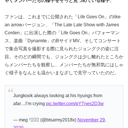
ゃぐメンバーたちの様子をそっと見つめている様子
。
ファンは、これまでに公開された「Life Goes On」のlike
an arrowバージョン、「The Late Late Show with James
Corden」に出演した際の「Life Goes On」パフォーマン
ス、楽曲「Dynamite」のBサイドMV、そしてコンサート
で集合写真を撮影する際に見られたジョングクの姿に注
目。そのどの瞬間でも、ジョングクは少し離れたところか
らメンバーたちを観察し、メンバーたちが無邪気にはしゃ
ぐ様子をなんとも温かいまなざしで見守っていたのだ。
Jungkook always looking at his hyungs from
afar…I’m crying
pic.twitter.com/pYTnes2D3w
— meg ⁷🧚🏼‍♀️ (@btsarmy2018x)
November 29,
2020