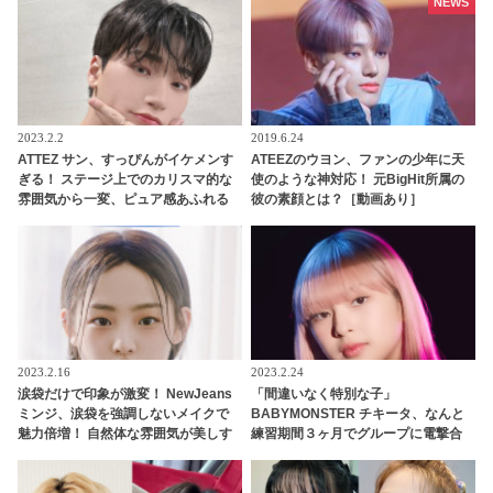
生活のドタバタな日々が思い浮かぶ
NEWS
ようだとファンほっこり
2023.2.2
2019.6.24
ATTEZ サン、すっぴんがイケメンす
ATEEZのウヨン、ファンの少年に天
ぎる！ ステージ上でのカリスマ的な
使のような神対応！ 元BigHit所属の
雰囲気から一変、ピュア感あふれる
彼の素顔とは？［動画あり］
ビジュアルに視線殺到
2023.2.16
2023.2.24
涙袋だけで印象が激変！ NewJeans
「間違いなく特別な子」
ミンジ、涙袋を強調しないメイクで
BABYMONSTER チキータ、なんと
魅力倍増！ 自然体な雰囲気が美しす
練習期間３ヶ月でグループに電撃合
ぎると注目殺到
流していた！ BLACKPINK リサも太
鼓判！ 圧巻の才能でYGエンタの重鎮
を唸らせる