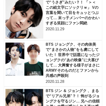
で“うさぎ”みたい？！ 「＞＜
この絵文字にソックリｗ」 Vの
言葉を聞いて目をキュッとつぶ
って… 末っ子メンバーのかわい
すぎる笑顔にファン悶絶
2020.11.29
BTS ジョングク、その肉体美
で“まさかの人物”をも虜にして
いた！ 世界中で話題になったジ
ョングクの“あの映像”に大喜び
して… 大興奮する様子がまさに
ARMYそのものだとファンから
共感の声殺到
2020.11.28
BTS ジン ＆ ジョングク 、まる
で“リアル兄弟”？！ 怖がるジョ
ングクを守るジン… 兄への信頼