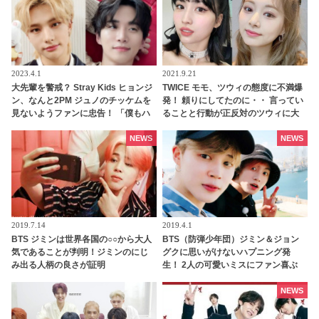
2023.4.1
2021.9.21
大先輩を警戒？ Stray Kids ヒョンジ
TWICE モモ、ツウィの態度に不満爆
ン、なんと2PM ジュノのチッケムを
発！ 頼りにしてたのに・・ 言ってい
見ないようファンに忠告！ 「僕もハ
ることと行動が正反対のツウィに大
マりそうだった」… STAYを束縛した
爆笑
驚きの理由がかわいすぎる
NEWS
NEWS
2019.7.14
2019.4.1
BTS ジミンは世界各国の○○から大人
BTS（防弾少年団）ジミン＆ジョン
気であることが判明！ジミンのにじ
グクに思いがけないハプニング発
み出る人柄の良さが証明
生！ 2人の可愛いミスにファン喜ぶ
NEWS