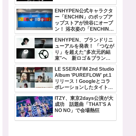
ENHYPEN公式キャラクタ
ー「ENCHIN」のポップア
ップストアが渋谷にオープ
ン！ 浴衣姿の「ENCHIN」
が登場
ENHYPEN、ブランドリニ
ューアルを発表！ 「つなが
り」を超えた“多次元的結
束”へ 新ロゴ＆ブランド
フィルム公開
LE SSERAFIM 2nd Studio
Album ‘PUREFLOW’ pt.1
リリース！Googleとコラ
ボレーションしたタイトル
曲「BOOMPALA」MVも公
ITZY、東京2days公演が大
開
成功 話題曲「THAT’S A
NO NO」で会場熱狂