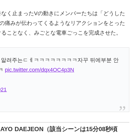
告なく止まったVの動きにメンバーたちは「どうした
その痛みが伝わってくるようなリアクションをとった
けることなく、みごとな電車ごっこを完成させた。
고 알려주는ㄷㅔㅋㅋㅋㅋㅋㅋㅋㅋ자꾸 뒤에부분 안
ㅋ
pic.twitter.com/dqx4OC4p3N
021
20 GAYO DAEJEON（該当シーンは15分08秒頃