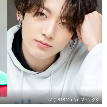
（左）BTS V（右）ジョングク