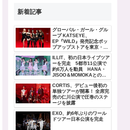
新着記事
グローバル・ガール・グル
ープ KATSEYE、
EP『WILD』発売記念ポッ
プアップストアを東京・原
宿で開催 限定グッズも登
ILLIT、初の日本ライブツア
場
ーを完走 5都市11公演で
約6万人を動員 HANA・
JISOO＆MOMOKAとのス
ペシャルコラボも実現
CORTIS、デビュー後初の
単独ツアーが開幕！ 全席完
売の仁川公演で圧巻のステ
ージを披露
EXO、約6年ぶりのワール
ドツアー日本公演を完走