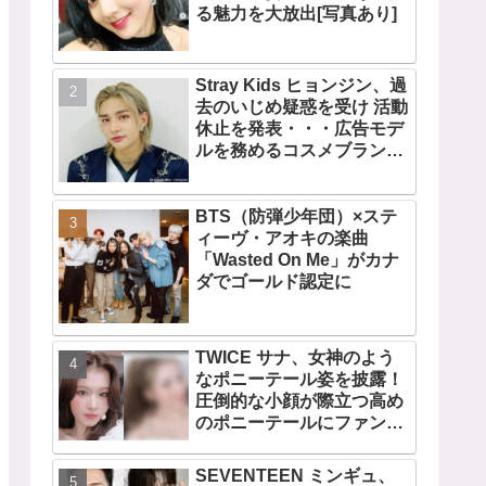
る魅力を大放出[写真あり]
Stray Kids ヒョンジン、過
去のいじめ疑惑を受け 活動
休止を発表・・・広告モデ
ルを務めるコスメブランド
CLIOも広告写真を取り下げ
BTS（防弾少年団）×ステ
ィーヴ・アオキの楽曲
「Wasted On Me」がカナ
ダでゴールド認定に
TWICE サナ、女神のよう
なポニーテール姿を披露！
圧倒的な小顔が際立つ高め
のポニーテールにファン歓
喜
SEVENTEEN ミンギュ、