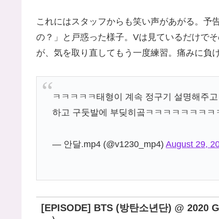
これにはスタッフからも笑い声があがる。予
の？」と戸惑った様子。Vは見ているだけで
が、気を取り直してもう一度練習。痛みに負
ㅋㅋㅋㅋㅋ태형이 계속 정구기 설명해주
하고 구둣발에 부딪히곸ㅋㅋㅋㅋㅋㅋㅋㅋ
— 안달.mp4 (@v1230_mp4)
August 29, 2
[EPISODE] BTS (방탄소년단) @ 20