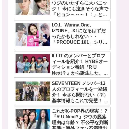
ウジのいたずらに大パニッ
ク！ 今にも泣きそうな声で
「ヒョン～～～！！」と呼
びかける… 恐怖のあまり子
I.O.I、Wanna One、
供のように駆け出す姿がか
IZ*ONE、X1になるはずだ
わいい
ったかもしれない・・
「PRODUCE 101」シリー
ズの不正投票操作で脱落さ
せられた練習生12人の氏名
ILLIT のメンバーとプロフ
が公表
ィールを紹介！ HYBEオー
ディション番組『R U
Next？』から誕生した、日
本人のイロハとモカを含む
SEVENTEEN メンバー13
5人組ガールズグループ！
人のプロフィールを一挙紹
デビュー曲「Magnetic」が
介！ 今さら聞けない（？）
いきなりの大ヒット
基本情報もこれで完璧！ 代
表曲から最新曲、爆笑コン
これがK-POP界の現実！？
テンツ『GOING
『R U Next?』ジウの脱落
SEVENTEEN』まで・・
理由は年齢？ 不公平な判断
VERY NICEな魅力が満載
基準に海外ファン不満噴出