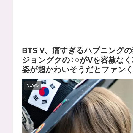
BTS V、痛すぎるハプニング
ジョングクの○○がVを容赦なく
姿が超かわいそうだとファン
NEWS