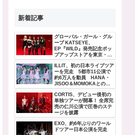
新着記事
グローバル・ガール・グル
ープ KATSEYE、
EP『WILD』発売記念ポッ
プアップストアを東京・原
宿で開催 限定グッズも登
ILLIT、初の日本ライブツア
場
ーを完走 5都市11公演で
約6万人を動員 HANA・
JISOO＆MOMOKAとのス
ペシャルコラボも実現
CORTIS、デビュー後初の
単独ツアーが開幕！ 全席完
売の仁川公演で圧巻のステ
ージを披露
EXO、約6年ぶりのワール
ドツアー日本公演を完走