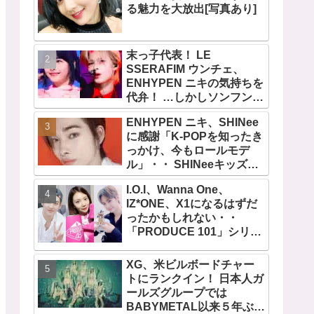
る魅力を大放出[写真あり]
末っ子代表！ LE
SSERAFIM ウンチェ、
ENHYPEN ニキの気持ちを
代弁！ …しかしソンフンは
全否定「うちの末っ子は違
ENHYPEN ニキ、SHINee
います」・・ かわいすぎる
に感謝「K-POPを知ったき
２人の会話に爆笑
っかけ、今もロールモデ
ル」・・ SHINeeキッズと
しての経験を経て６年ぶり
I.O.I、Wanna One、
に東京ドームに帰還した感
IZ*ONE、X1になるはずだ
想は？
ったかもしれない・・
「PRODUCE 101」シリー
ズの不正投票操作で脱落さ
せられた練習生12人の氏名
XG、米ビルボードチャー
が公表
トにランクイン！ 日本人ガ
ールズグループでは
BABYMETAL以来５年ぶり