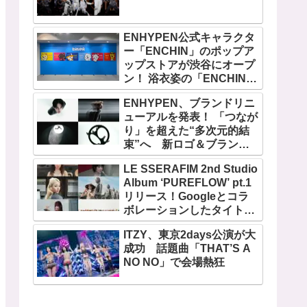
ENHYPEN公式キャラクタ
ー「ENCHIN」のポップア
ップストアが渋谷にオープ
ン！ 浴衣姿の「ENCHIN」
が登場
ENHYPEN、ブランドリニ
ューアルを発表！ 「つなが
り」を超えた“多次元的結
束”へ 新ロゴ＆ブランド
フィルム公開
LE SSERAFIM 2nd Studio
Album ‘PUREFLOW’ pt.1
リリース！Googleとコラ
ボレーションしたタイトル
曲「BOOMPALA」MVも公
ITZY、東京2days公演が大
開
成功 話題曲「THAT’S A
NO NO」で会場熱狂