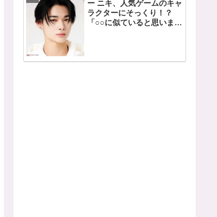
ー ニキ、人気ゲームのキャ
ラクターにそっくり！？
「○○に似ていると思いま
す」と正直な本音を自ら告
白・・ あまりにもそっくり
な見た目にファン大爆笑
「客観的な視点で自分を見
てるねｗｗ」