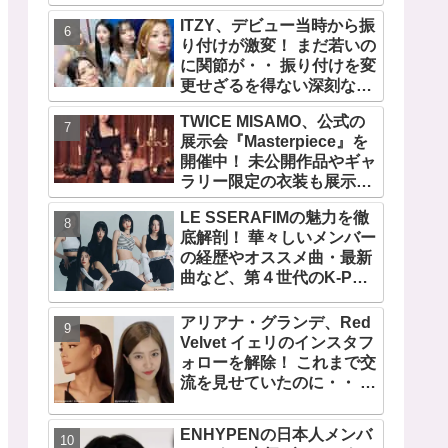
の快挙！ XGのグローバル
ITZY、デビュー当時から振
人気が止まらない…「コー
り付けが激変！ まだ若いの
チェラ2025」にも日本人唯
に関節が・・ 振り付けを変
一の出演
更せざるを得ない深刻な問
題とは
TWICE MISAMO、公式の
展示会『Masterpiece』を
開催中！ 未公開作品やギャ
ラリー限定の衣装も展示！
まさに最高傑作な世界に
LE SSERAFIMの魅力を徹
底解剖！ 華々しいメンバー
の経歴やオススメ曲・最新
曲など、第４世代のK-POP
ガールズグループをリード
する彼女たちのスゴさと
アリアナ・グランデ、Red
は？
Velvet イェリのインスタフ
ォローを解除！ これまで交
流を見せていたのに・・ 一
体なぜ！？ ファンがその理
由を推測
ENHYPENの日本人メンバ