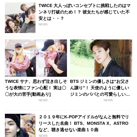
TWICE 大人っぽいコンセプトに挑戦したのはマ
ンネリ打破のため！？ 彼女たちが感じていた不
安とは・・？
NEWS
TWICE サナ、思わず泣き出しそ
BTS ジミンの優しさは“お父さ
うな表情にファン心配！ 実は〇
ん譲り”！ 天使のように優しい
〇が大の苦手[動画あり]
ジミンのパパとの可愛らしいや
りとりにファン感動
NEWS
NEWS
２０１９年にK-POPアイドルがなんと無料でリ
リースした名曲！ BTS、MONSTA X、ASTRO
など、聴き逃せない楽曲１０曲
NEWS