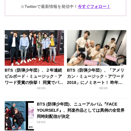
☆Twitterで最新情報を発信中！
今すぐフォロー！
BTS（防弾少年団）、２年連続
BTS（防弾少年団）、「アメリ
ビルボード・ミュージック・ア
カン・ミュージック・アワード
ワード受賞の快挙！ 同賞でパフ
2018」にノミネート！ 昨年パ
ォーマンスした初の韓国アーテ
フォーマンス披露した思い出の
NEWS
NEWS
ィストとして歴史に名を刻む[動
地で、アリアナ・グランデ、シ
画あり]
ョーン・メンデスらと栄冠争う
BTS (防弾少年団)、ニューアルバム『FACE
YOURSELF』、邦楽作品としては異例の全世界
同時刻配信が決定
NEWS