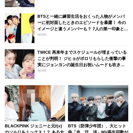
BTSと一緒に練習生活をおくった人物がメンバ
ーに初対面したときのエピソードを暴露！ 今の
イメージと違うメンバーも？ 7人の第一印象とは
・・[前編]
NEWS
TWICE 再来年までスケジュールが埋まっている
ことが判明！ ジヒョがポロリもらした衝撃の事
実にジョンヨンの誕生日お祝いムードも吹き飛
ぶ！？ ONCEからは心配の声も［動画あり]
NEWS
BLACKPINK ジェニーと元f(x)
BTS（防弾少年団）、大ヒット
のソルリをミックス！？ ある女
曲「血、汗、涙」MV再生回数が