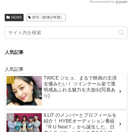
Recommended by
NEWS
BTS（防弾少年団）
人気記事
人気記事
TWICE ジヒョ、まるで映画の主演
女優みたい！ ツインテール姿で透
明感あふれる魅力を大放出[写真あ
り]
ILLIT のメンバーとプロフィールを
紹介！ HYBEオーディション番組
『R U Next？』から誕生した、日