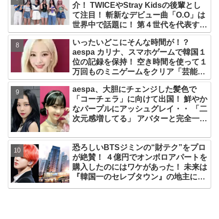
介！ TWICEやStray Kidsの後輩とし
て注目！ 斬新なデビュー曲「O.O」は
世界中で話題に！ 第４世代を代表する
美女ソリュンをはじめ、全員ビジュア
いったいどこにそんな時間が！？
ルメンバーといわれるその魅力をチェ
aespa カリナ、スマホゲームで韓国１
ック
位の記録を保持！ 空き時間を使って１
万回ものミニゲームをクリア「芸能人
たちが時間がないと言っているのは全
aespa、大胆にチェンジした髪色で
部嘘」
「コーチェラ」に向けて出国！ 鮮やか
なパープルにアッシュグレイ・・ 「二
次元感増してる」 アバターと完全一致
のその姿に悶絶
恐ろしいBTSジミンの“財テク”をプロ
が絶賛！ ４億円でオンボロアパートを
購入したのにはワケがあった！ 未来は
『韓国一のセレブタウン』の地主にな
るってホント？