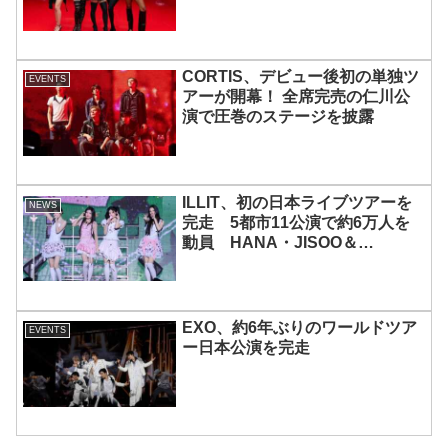
宿で開催 限定グッズも登場
CORTIS、デビュー後初の単独ツ
EVENTS
アーが開幕！ 全席完売の仁川公
演で圧巻のステージを披露
ILLIT、初の日本ライブツアーを
NEWS
完走 5都市11公演で約6万人を
動員 HANA・JISOO＆
MOMOKAとのスペシャルコラボ
も実現
EXO、約6年ぶりのワールドツア
EVENTS
ー日本公演を完走