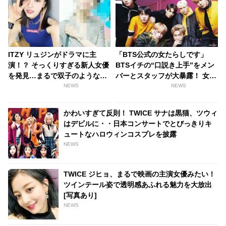
ITZY リュジンがドラマに主
「BTS公式の女たらしです」
演！？ そっくりすぎる新人女優
BTSイチの“口説き上手”をメン
を発見…まるで双子のような容
バーとスタッフが大暴露！ 女性
姿に見間違えるファンが続出
とのハグシーンをわざと失敗し
NEWS
NEWS
てやり直していたとバラされる
メンバーも！ 爆弾発言のオンパ
かわいすぎて反則！ TWICE サナは黒猫、ツウィ
レードに爆笑
はデビルに・・日本コンサートでとびっきりキ
ュートなハロウィンコスプレを披露
NEWS
TWICE ジヒョ、まるで映画の主演女優みたい！
ツインテール姿で透明感あふれる魅力を大放出
[写真あり]
NEWS