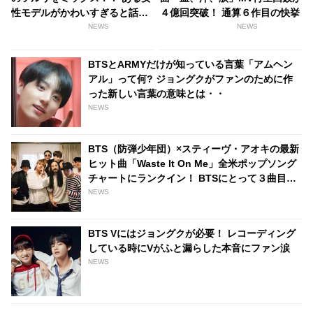
性モデルがかわいすぎると話題
４億回突破！ 通算６作目の快挙
に[写真あり]
NEWS
NEWS
BTSとARMYだけが知っている言葉「アムヘン
アル」って何? ジョングクがファンのために作
った新しい言葉の意味とは・・
NEWS
BTS（防弾少年団）×スティーヴ・アオキの最新
ヒット曲「Waste It On Me」全米ポップソング
チャートにランクイン！ BTSにとって３曲目の
快挙
NEWS
BTS Vにはジョングクが必要！ レコーディング
している時にVがふと漏らした本音にファン涙
NEWS