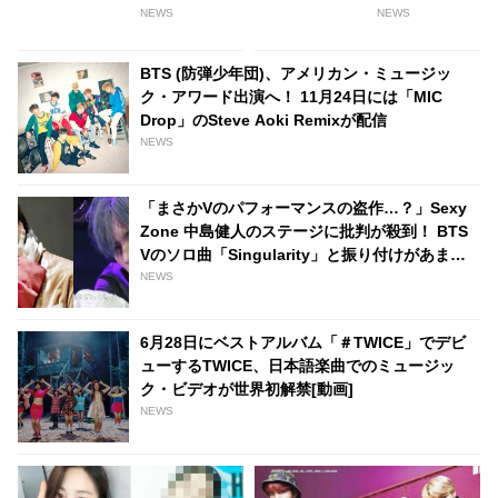
界的な成功を収める中で感じた
配信決定！ ３００日に渡り密
NEWS
NEWS
恐怖とは・・？[動画あり]
着、あの歴史的受賞の瞬間もお
さめる
BTS (防弾少年団)、アメリカン・ミュージッ
ク・アワード出演へ！ 11月24日には「MIC
Drop」のSteve Aoki Remixが配信
NEWS
「まさかVのパフォーマンスの盗作…？」Sexy
Zone 中島健人のステージに批判が殺到！ BTS
Vのソロ曲「Singularity」と振り付けがあまり
にも同じすぎると物議に…振付師が弁解する騒
NEWS
動に発展
6月28日にベストアルバム「＃TWICE」でデビ
ューするTWICE、日本語楽曲でのミュージッ
ク・ビデオが世界初解禁[動画]
NEWS