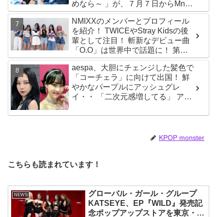
めなら～ 」が、７月７日からMnet
で放送・配信スタート
NMIXXのメンバーとプロフィール
を紹介！ TWICEやStray Kidsの後
輩として注目！ 斬新なデビュー曲
「O.O」は世界中で話題に！ 第４
世代を代表する美女ソリュンをは
aespa、大胆にチェンジした髪色で
じめ、全員ビジュアルメンバーと
「コーチェラ」に向けて出国！ 鮮
いわれるその魅力をチェック
やかなパープルにアッシュグレ
イ・・ 「二次元感増してる」 アバ
ターと完全一致のその姿に悶絶
KPOP monster
こちらも読まれています！
グローバル・ガール・グループ
NEWS
KATSEYE、EP『WILD』発売記
念ポップアップストアを東京・原