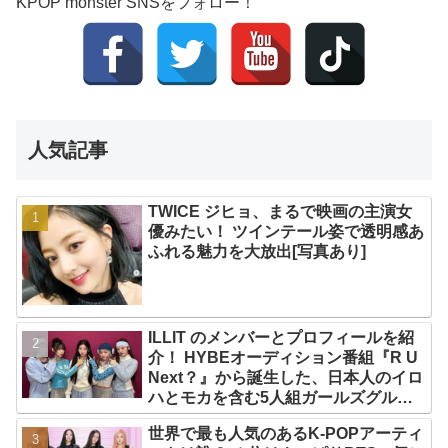
KPOP monster SNSをフォロー！
人気記事
TWICE ジヒョ、まるで映画の主演女
優みたい！ ツインテール姿で透明感あ
ふれる魅力を大放出[写真あり]
ILLIT のメンバーとプロフィールを紹
介！ HYBEオーディション番組『R U
Next？』から誕生した、日本人のイロ
ハとモカを含む5人組ガールズグルー
プ！ デビュー曲「Magnetic」がいき
世界で最も人気のあるK-POPアーティ
なりの大ヒット