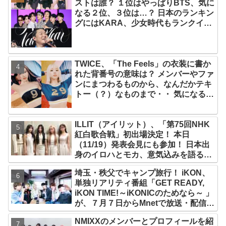
ストは誰？ １位はやっぱりBTS、気に
なる２位、３位は…？ 日本のランキン
グにはKARA、少女時代もランクイ
ン！ 各国の個性あふれるデータに注目
殺到
TWICE、「The Feels」の衣装に書か
れた背番号の意味は？ メンバーやファ
ンにまつわるものから、なんだかテキ
トー（？）なものまで・・ 気になるそ
の意味とは？
ILLIT（アイリット）、「第75回NHK
紅白歌合戦」初出場決定！ 本日
（11/19）発表会見にも参加！ 日本出
身のイロハとモカ、意気込みを語る
「ずっと夢見てたステージ…嬉しくて
埼玉・秩父でキャンプ旅行！ iKON、
光栄」
単独リアリティ番組「GET READY,
iKON TIME!～iKONICのためなら～ 」
が、７月７日からMnetで放送・配信ス
タート
NMIXXのメンバーとプロフィールを紹