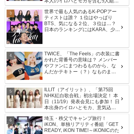
本人のイロハとモカを含む5人組ガ
ールズグループ！ デビュー曲
世界で最も人気のあるK-POPアー
「Magnetic」がいきなりの大ヒッ
ティストは誰？ １位はやっぱり
ト
BTS、気になる２位、３位は…？
日本のランキングにはKARA、少女
時代もランクイン！ 各国の個性あ
ふれるデータに注目殺到
TWICE、「The Feels」の衣装に書
かれた背番号の意味は？ メンバー
やファンにまつわるものから、な
んだかテキトー（？）なものま
で・・ 気になるその意味とは？
ILLIT（アイリット）、「第75回
NHK紅白歌合戦」初出場決定！ 本
日（11/19）発表会見にも参加！ 日
本出身のイロハとモカ、意気込み
を語る「ずっと夢見てたステー
埼玉・秩父でキャンプ旅行！
ジ…嬉しくて光栄」
iKON、単独リアリティ番組「GET
READY, iKON TIME!～iKONICのた