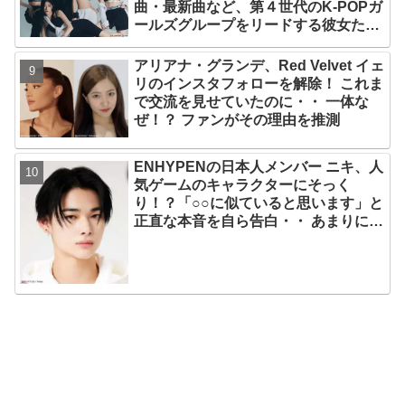
曲・最新曲など、第４世代のK-POPガ
ールズグループをリードする彼女たち
のスゴさとは？
アリアナ・グランデ、Red Velvet イェ
リのインスタフォローを解除！ これま
で交流を見せていたのに・・ 一体な
ぜ！？ ファンがその理由を推測
ENHYPENの日本人メンバー ニキ、人
気ゲームのキャラクターにそっく
り！？「○○に似ていると思います」と
正直な本音を自ら告白・・ あまりにも
そっくりな見た目にファン大爆笑「客
観的な視点で自分を見てるねｗｗ」