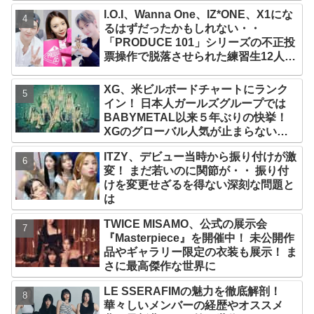
した感想は？
I.O.I、Wanna One、IZ*ONE、X1にな
るはずだったかもしれない・・
「PRODUCE 101」シリーズの不正投
票操作で脱落させられた練習生12人の
氏名が公表
XG、米ビルボードチャートにランク
イン！ 日本人ガールズグループでは
BABYMETAL以来５年ぶりの快挙！
XGのグローバル人気が止まらない…
「コーチェラ2025」にも日本人唯一の
ITZY、デビュー当時から振り付けが激
出演
変！ まだ若いのに関節が・・ 振り付
けを変更せざるを得ない深刻な問題と
は
TWICE MISAMO、公式の展示会
『Masterpiece』を開催中！ 未公開作
品やギャラリー限定の衣装も展示！ ま
さに最高傑作な世界に
LE SSERAFIMの魅力を徹底解剖！
華々しいメンバーの経歴やオススメ