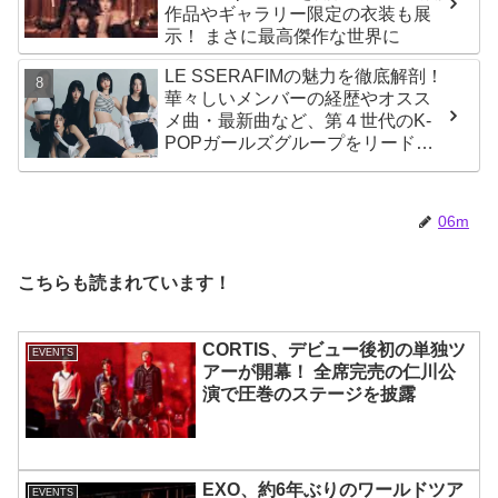
作品やギャラリー限定の衣装も展
示！ まさに最高傑作な世界に
LE SSERAFIMの魅力を徹底解剖！
華々しいメンバーの経歴やオスス
メ曲・最新曲など、第４世代のK-
POPガールズグループをリードす
る彼女たちのスゴさとは？
06m
こちらも読まれています！
CORTIS、デビュー後初の単独ツ
EVENTS
アーが開幕！ 全席完売の仁川公
演で圧巻のステージを披露
EXO、約6年ぶりのワールドツア
EVENTS