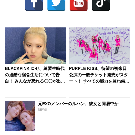
BLACKPINK ロゼ、練習生時代
PURPLE K!SS、待望の初来日
の過酷な宿舎生活について告
公演の一般チケット発売がスタ
白！ みんなが恐れる〇〇が出た
ート！ すべての能力を兼ね備え
ことも・・ 今では想像もできな
た完成型アイドル！
いエピソードにビックリ
MAMAMOO妹分のエネルギッ
シュなステージに期待高まる
元EXOメンバーのルハン、彼女と同居中か
NEWS