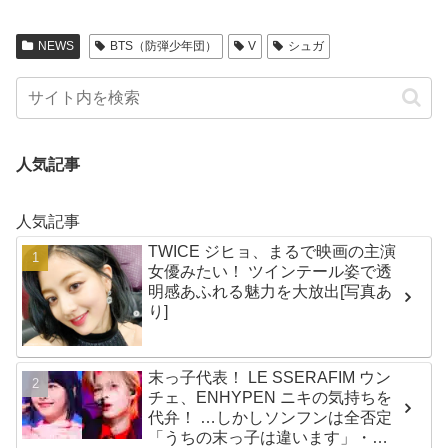
NEWS
BTS（防弾少年団）
V
シュガ
人気記事
人気記事
TWICE ジヒョ、まるで映画の主演
女優みたい！ ツインテール姿で透
明感あふれる魅力を大放出[写真あ
り]
末っ子代表！ LE SSERAFIM ウン
チェ、ENHYPEN ニキの気持ちを
代弁！ …しかしソンフンは全否定
「うちの末っ子は違います」・・