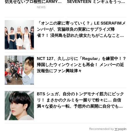
切見せないプロ根性にARMY感
SEVENTEEN ミンギュをうっか
激… 素敵なパフォーマンスでフ
り呼び捨て！ すぐに言い直すも
NEWS
ァンを魅了した彼は、まさにみ
ファンからは注目殺到
んなのヒーロー
「オンニの家に寄っていく？」LE SSERAFIMメ
ンバーが、宮脇咲良の実家にサプライズ帰
省？！ 済州島を訪れた彼女たちがこんなことを
言い始めた理由とは・・
NCT 127、久しぶりに「Regular」を練習中！？
帰国したウィンウィンとも再会！ メンバーの近
況報告にファン興味津々
BTS シュガ、自分のトンデモナイ筋力にビック
リ！ まさかのクルミを一握りで粉々に… 自信
満々な姿から一転、予想外の展開に自分でも
「なんで？」と困惑してしまう様子がかわいす
ぎる
Recommended by