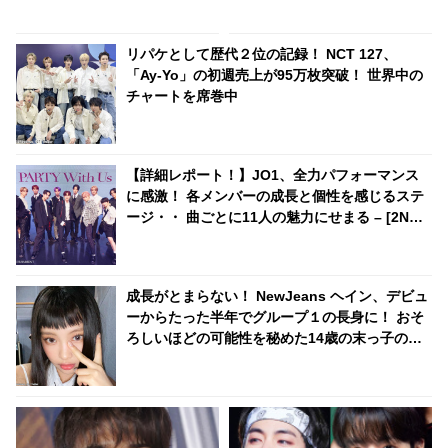
ジョングク、ジミン、ジンもラ
DAY6の「Zombie」をカバーし
ンクイン
ファンからは歓喜の声
リパケとして歴代２位の記録！ NCT 127、
「Ay-Yo」の初週売上が95万枚突破！ 世界中の
チャートを席巻中
【詳細レポート！】JO1、全力パフォーマンス
に感激！ 各メンバーの成長と個性を感じるステ
ージ・・ 曲ごとに11人の魅力にせまる – [2ND
ALBUM発売記念ショーケースイベント]
成長がとまらない！ NewJeans ヘイン、デビュ
ーからたった半年でグループ１の長身に！ おそ
ろしいほどの可能性を秘めた14歳の末っ子の成
長ぶりに驚きの声