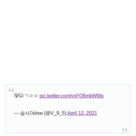
🐻🐱ㄱㅇㅇ
pic.twitter.com/ynFO6mbWMq
— 솜사탕̵slow (@V_9_5)
April 12, 2021