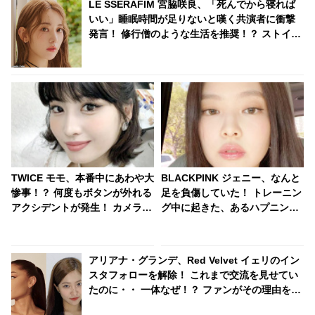
LE SSERAFIM 宮脇咲良、「死んでから寝れば
いい」睡眠時間が足りないと嘆く共演者に衝撃
発言！ 修行僧のような生活を推奨！？ ストイッ
クすぎる姿勢に啞然
TWICE モモ、本番中にあわや大
BLACKPINK ジェニー、なんと
惨事！？ 何度もボタンが外れる
足を負傷していた！ トレーニン
アクシデントが発生！ カメラか
グ中に起きた、あるハプニング
ら視線を落とさず冷静に対処す
とは一体・・・？
る彼女のプロフェッショナルな
行動に拍手喝采[動画あり]
アリアナ・グランデ、Red Velvet イェリのイン
スタフォローを解除！ これまで交流を見せてい
たのに・・ 一体なぜ！？ ファンがその理由を推
測