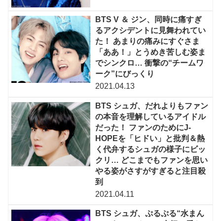
BTS V ＆ ジン、同時に痛すぎ
るアクシデントに見舞われてい
た！ あまりの痛みにすぐさま
「ああ！」とうめき苦しむ姿ま
でシンクロ… 衝撃の“チームワ
ーク”にびっくり
2021.04.13
BTS シュガ、だれよりもファン
の本音を理解しているアイドル
だった！ ファンのためにJ-
HOPEを「ヒドい」と批判＆熱
く代弁するシュガの様子にビッ
クリ… どこまでもファンを思い
やる姿がさすがすぎると注目殺
到
2021.04.11
BTS シュガ、ぷるぷる“水まん