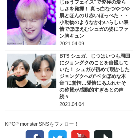
じゅうフェイス”で究極の愛ら
しさを発揮！ 真っ白なつやつや
肌とほんのり赤いほっぺた・・
小動物のようなかわいらしい表
情でほほえむシュガの姿にファ
ン胸キュン
2021.04.09
BTS シュガ、じつはいつも周囲
にジョングクのことを自慢して
いた！ シュガが初めて明かした
ジョングクへの“ベタぼめな本
音”に驚愕…愛情にあふれたそ
の称賛が感動的すぎるとの声
続々
2021.04.04
KPOP monster SNSをフォロー！