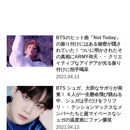
BTSのヒット曲「Not Today」
の振り付けにはある秘密が隠さ
れていた！ ついに明かされたそ
の真相にARMY仰天・・ クリエ
イティブなアイデアが光る振り
付けに拍手喝采
2021.04.13
BTS シュガ、大胆なサボりが発
覚！ ６人が一生懸命飛び跳ねる
中、シュガは手だけをフリフ
リ・・ テンションマックスなメ
ンバーたちと超マイペースなシ
ュガの温度差にファン爆笑
2021.04.13