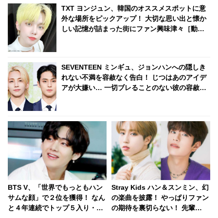
TXT ヨンジュン、韓国のオススメスポットに意
外な場所をピックアップ！ 大切な思い出と懐か
しい記憶が詰まった街にファン興味津々［動画
あり］
SEVENTEEN ミンギュ、ジョンハンへの隠しき
れない不満を容赦なく告白！ じつはあのアイデ
アが大嫌い… 一切ブレることのない彼の容赦な
い発言に爆笑
BTS V、「世界でもっともハン
Stray Kids ハン＆スンミン、幻
サムな顔」で２位を獲得！ なん
の楽曲を披露！ やっぱりファン
と４年連続でトップ５入り・・
の期待を裏切らない！ 先輩