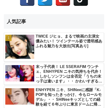
人気記事
TWICE ジヒョ、まるで映画の主演女
優みたい！ ツインテール姿で透明感あ
ふれる魅力を大放出[写真あり]
末っ子代表！ LE SSERAFIM ウンチ
ェ、ENHYPEN ニキの気持ちを代弁！
…しかしソンフンは全否定「うちの末
っ子は違います」・・ かわいすぎる２
人の会話に爆笑
ENHYPEN ニキ、SHINeeに感謝「K-
POPを知ったきっかけ、今もロールモ
デル」・・ SHINeeキッズとしての経
験を経て６年ぶりに東京ドームに帰還