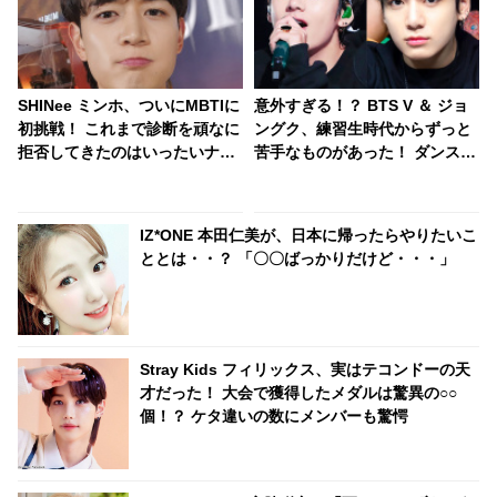
SHINee ミンホ、ついにMBTIに
意外すぎる！？ BTS V ＆ ジョ
初挑戦！ これまで診断を頑なに
ングク、練習生時代からずっと
拒否してきたのはいったいナ
苦手なものがあった！ ダンスを
ゼ？ その理由を本気で熱弁＆不
踊っているのにどうしてできな
満爆発「ほら見て、こういうの
いの？ 顔を歪めながら痛みに耐
が問題だと思う」
える彼らの姿にくぎづけ
IZ*ONE 本田仁美が、日本に帰ったらやりたいこ
ととは・・？ 「〇〇ばっかりだけど・・・」
Stray Kids フィリックス、実はテコンドーの天
才だった！ 大会で獲得したメダルは驚異の○○
個！？ ケタ違いの数にメンバーも驚愕