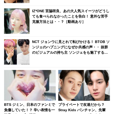
IZ*ONE 宮脇咲良、あの大人気スイーツがどうし
ても食べられなかったことを告白！ 意外な苦手
克服方法とは・・？［動画あり］
NCT ジョンウに見とれて転びかける！ BTOB ソ
ンジェのハプニングになぜか共感の声・・ 抜群
のビジュアルの持ち主 ソンジェをも魅了するジ
ョンウの美しさにファン興味津々
BTS ジミン、日本のファンミで
プライベートで友達だから？
負傷していた！？ 辛い表情を一
Stray Kids バンチャン、先輩