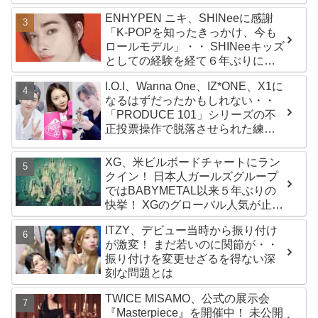
かわいすぎる２人の会話に爆笑
ENHYPEN ニキ、SHINeeに感謝
「K-POPを知ったきっかけ、今も
ロールモデル」・・ SHINeeキッズ
としての経験を経て６年ぶりに東
京ドームに帰還した感想は？
I.O.I、Wanna One、IZ*ONE、X1に
なるはずだったかもしれない・・
「PRODUCE 101」シリーズの不
正投票操作で脱落させられた練習
生12人の氏名が公表
XG、米ビルボードチャートにラン
クイン！ 日本人ガールズグループ
ではBABYMETAL以来５年ぶりの
快挙！ XGのグローバル人気が止ま
らない…「コーチェラ2025」にも
ITZY、デビュー当時から振り付け
日本人唯一の出演
が激変！ まだ若いのに関節が・・
振り付けを変更せざるを得ない深
刻な問題とは
TWICE MISAMO、公式の展示会
『Masterpiece』を開催中！ 未公開